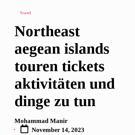
Posted
Travel
in
Northeast
aegean islands
touren tickets
aktivitäten und
dinge zu tun
Mohammad Manir
Posted
November 14, 2023
by