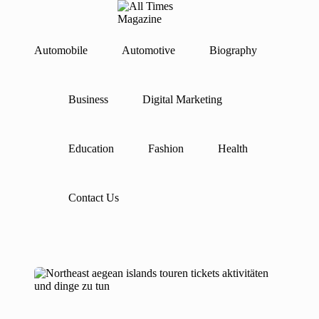
A
Gather
ll
Up-
Ti
To-
Automobile
Automotive
Biography
Skip
Date
m
to
News
es
content
From
M
Business
Digital Marketing
Around
a
The
g
World
az
in
Education
Fashion
Health
e
Contact Us