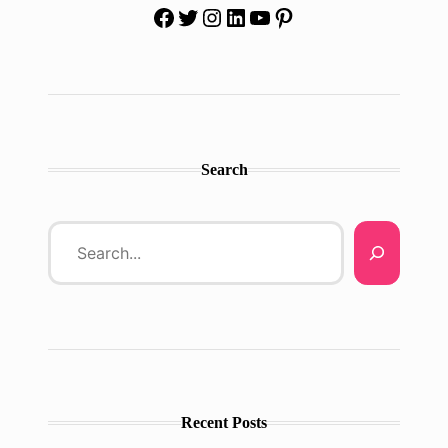
Facebook
Twitter
Instagram
LinkedIn
YouTube
Pinterest
Search
Recent Posts