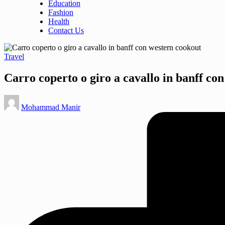
Education
Fashion
Health
Contact Us
Posted
Travel
in
Carro coperto o giro a cavallo in banff co
Posted
Mohammad Manir
by