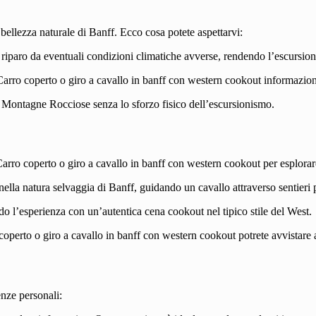
bellezza naturale di Banff. Ecco cosa potete aspettarvi:
 riparo da eventuali condizioni climatiche avverse, rendendo l’escursion
arro coperto o giro a cavallo in banff con western cookout informazioni s
 Montagne Rocciose senza lo sforzo fisico dell’escursionismo.
rro coperto o giro a cavallo in banff con western cookout per esplorare
lla natura selvaggia di Banff, guidando un cavallo attraverso sentieri p
 l’esperienza con un’autentica cena cookout nel tipico stile del West.
perto o giro a cavallo in banff con western cookout potrete avvistare an
enze personali: