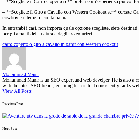
– **Scegliete il Carro Coperto se** preferite un’esperienza più confor
– **Scegliete il Giro a Cavallo con Western Cookout se** cercate Car
cowboy e interagire con la natura.
In entrambi i casi, non importa quale opzione scegliate, siete destina
per gli amanti della natura e degli avventurieri.
Tags:
carro coperto o giro a cavallo in banff con western cookout
Mohammad Manir
Mohammad Manir is an SEO expert and web develper. He is also a cont
with the latest SEO trends, ensuring his content consistently ranks wel
View All Posts
Post
Previous Post
navigation
Av
Next Post