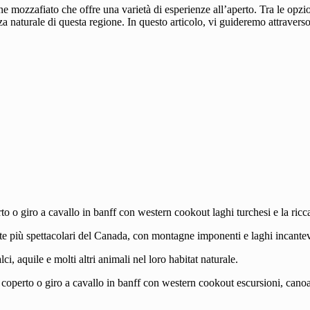
ozzafiato che offre una varietà di esperienze all’aperto. Tra le opzioni
 naturale di questa regione. In questo articolo, vi guideremo attraverso
o o giro a cavallo in banff con western cookout laghi turchesi e la ricc
te più spettacolari del Canada, con montagne imponenti e laghi incantev
i, aquile e molti altri animali nel loro habitat naturale.
coperto o giro a cavallo in banff con western cookout escursioni, canoa