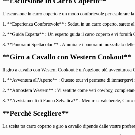
**Escursione in Carro Coperto**
L’escursione in carro coperto è un modo confortevole per esplorare la 
1. **Esperienza Confortevole** : Seduti in un carro coperto, sarete al
2. **Guida Esperta** : Un esperto guida il carro coperto e vi fornirà C
3. **Panorami Spettacolari** : Ammirate i panorami mozzafiato delle
**Giro a Cavallo con Western Cookout**
Il giro a cavallo con Western Cookout è un’opzione più avventurosa Ca
1. **Avventura all’Aperto** : Questo tour vi permette di immergervi ne
2. **Atmosfera Western** : Vi sentirte come veri cowboy, completando
3. **Avvistamenti di Fauna Selvatica** : Mentre cavalcherete, Carro co
**Perché Scegliere**
La scelta tra carro coperto e giro a cavallo dipende dalle vostre prefer