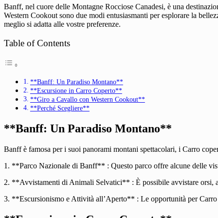
Banff, nel cuore delle Montagne Rocciose Canadesi, è una destinazione m
Western Cookout sono due modi entusiasmanti per esplorare la bellezza
meglio si adatta alle vostre preferenze.
Table of Contents
**Banff: Un Paradiso Montano**
**Escursione in Carro Coperto**
**Giro a Cavallo con Western Cookout**
**Perché Scegliere**
**Banff: Un Paradiso Montano**
Banff è famosa per i suoi panorami montani spettacolari, i Carro copert
1. **Parco Nazionale di Banff** : Questo parco offre alcune delle vis
2. **Avvistamenti di Animali Selvatici** : È possibile avvistare orsi, alc
3. **Escursionismo e Attività all’Aperto** : Le opportunità per Carro 